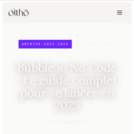
ARCHIVE-2022-2024
14 OCTOBRE 2024
7
MIN DE LECTURE
Bubble.io No Code
: Le guide complet
pour se lancer en
2025
Par
Thibault Marty