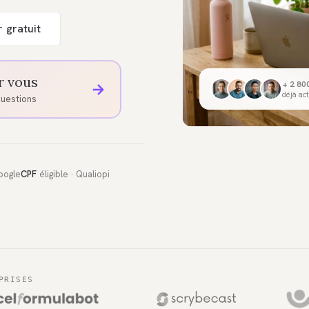
r gratuit
r vous
+ 2 8
→
déjà ac
questions
Google
CPF
éligible · Qualiopi
PRISES