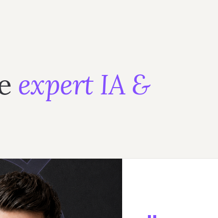
re
expert IA &