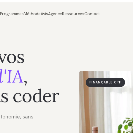
Programmes
Méthode
Avis
Agence
Ressources
Contact
vos
l'IA
,
FINANÇABLE CPF
ns coder
utonomie, sans