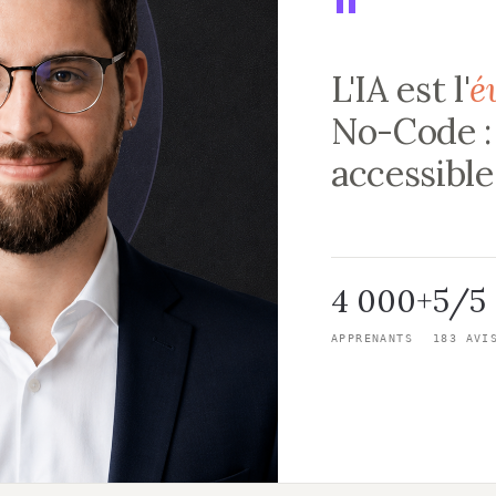
"
L'IA est l'
é
No-Code : 
accessible
4 000+
5/5
APPRENANTS
183 AVI