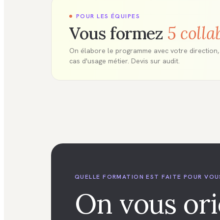
POUR LES ÉQUIPES
Vous formez
5 colla
On élabore le programme avec votre direction, 
cas d'usage métier. Devis sur audit.
QUELLE FORMATION EST FAITE POUR VOU
On vous or