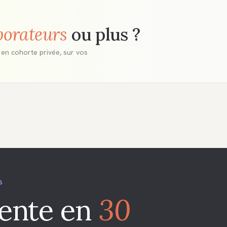
borateurs
ou plus ?
en cohorte privée, sur vos
S
iente en
30