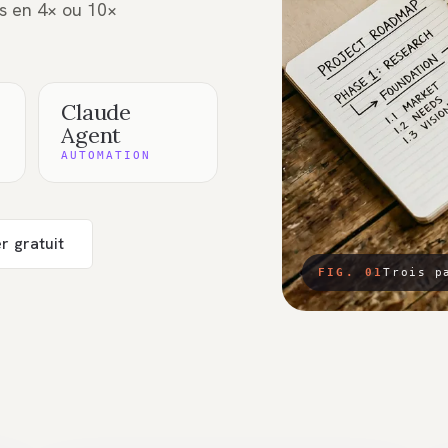
s en 4× ou 10×
Claude
Agent
AUTOMATION
er gratuit
FIG. 01
Trois p