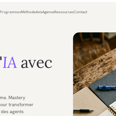
Programmes
Méthode
Avis
Agence
Ressources
Contact
'
IA
avec
nome. Mastery
pour transformer
r des agents