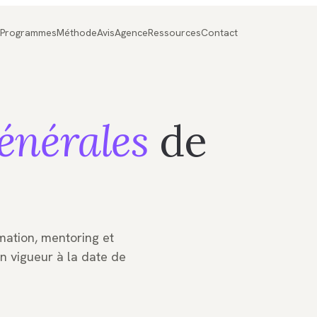
Programmes
Méthode
Avis
Agence
Ressources
Contact
énérales
de
rmation, mentoring et
 vigueur à la date de