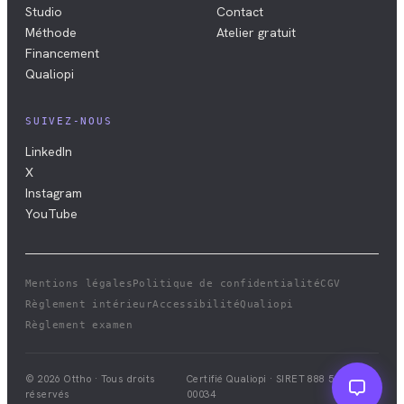
Studio
Contact
Méthode
Atelier gratuit
Financement
Qualiopi
SUIVEZ-NOUS
LinkedIn
X
Instagram
YouTube
Mentions légales
Politique de confidentialité
CGV
Règlement intérieur
Accessibilité
Qualiopi
Règlement examen
© 2026 Ottho · Tous droits
Certifié Qualiopi · SIRET
888 528 411
réservés
00034