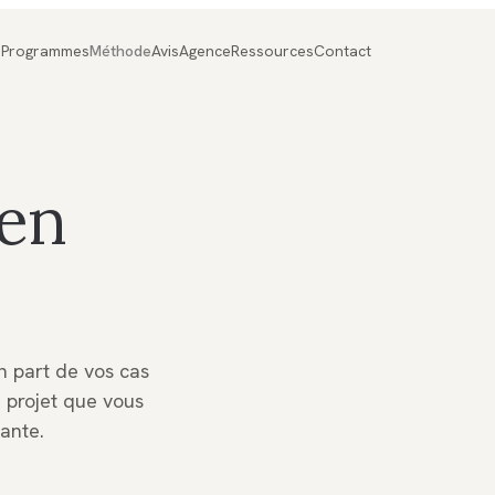
Programmes
Méthode
Avis
Agence
Ressources
Contact
en
FIG. 01
Cadrer 
On part de vos cas
 projet que vous
ante.