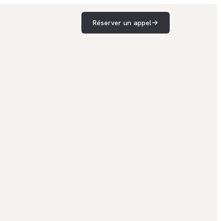
Réserver un appel
· faire · déployer · itérer