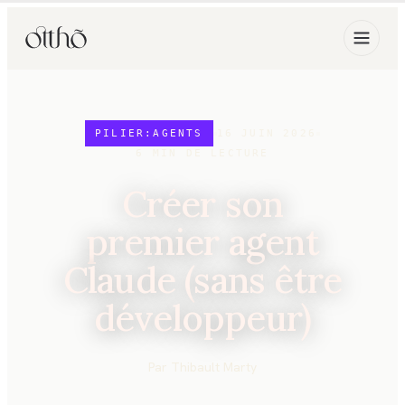
PILIER:AGENTS
16 JUIN 2026
6
MIN DE LECTURE
Créer son
premier agent
Claude (sans être
développeur)
Par
Thibault Marty