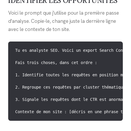
IDENTIFIER LES OPPORTUNITÉS
Voici le prompt que j'utilise pour la première passe
d'analyse. Copie-le, change juste la dernière ligne
avec le contexte de ton site.
Tu es analyste SEO. Voici un export Search Console
Fais trois choses, dans cet ordre :

1. Identifie toutes les requêtes en position moye
2. Regroupe ces requêtes par cluster thématique (
3. Signale les requêtes dont le CTR est anormalem
Contexte de mon site : [décris en une phrase ton 