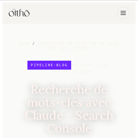
BLOG
/
CONSTRUIRE UN PIPELINE DE BLOG
SEO AVEC CLAUDE
PIPELINE-BLOG
03 AVRIL 2026
6
MIN DE LECTURE
Recherche de
mots-clés avec
Claude + Search
Console