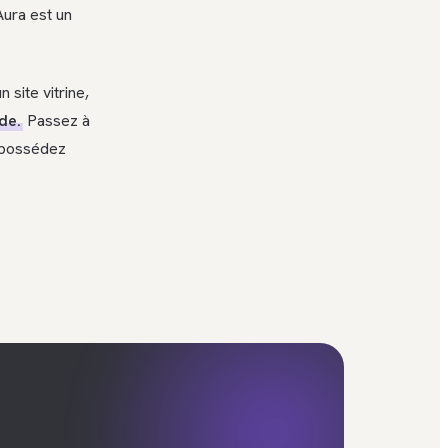
Aura est un
 site vitrine,
de.
Passez à
t possédez