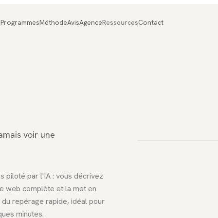
Programmes
Méthode
Avis
Agence
Ressources
Contact
FIG. 01
IA / Bu
amais voir une
 piloté par l'IA : vous décrivez
ge web complète et la met en
l du repérage rapide, idéal pour
ques minutes.