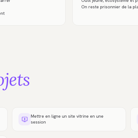
arrer
Outil jeune, écosystème et 
On reste prisonnier de la pl
ent
ojets
Mettre en ligne un site vitrine en une
session