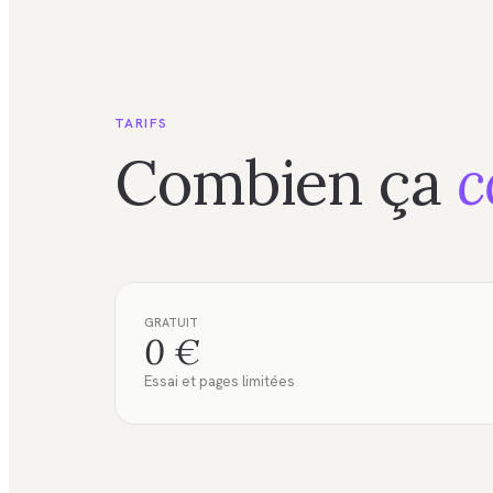
TARIFS
Combien ça
c
GRATUIT
0 €
Essai et pages limitées