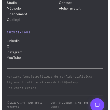
Studio
Contact
Méthode
Atelier gratuit
Financement
Qualiopi
SUIVEZ-NOUS
LinkedIn
X
Instagram
YouTube
Mentions légales
Politique de confidentialité
CGV
Règlement intérieur
Accessibilité
Qualiopi
Règlement examen
© 2026 Ottho · Tous droits
Certifié Qualiopi · SIRET
888 528 411
réservés
00034