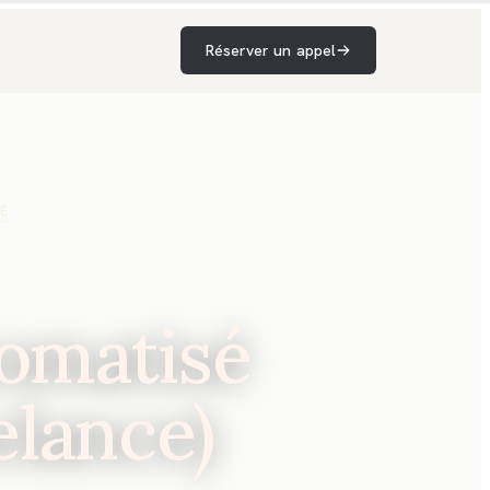
Réserver un appel
E
Ce qu'un agent commercial
01
Claude fait vraiment (et ce qu'il
ne fait pas)
Les briques techniques : API,
02
MCP, CRM
omatisé
Définir les critères de
03
qualification avant de toucher
au prompt
elance)
Le system prompt de
04
qualification : structure et
exemple