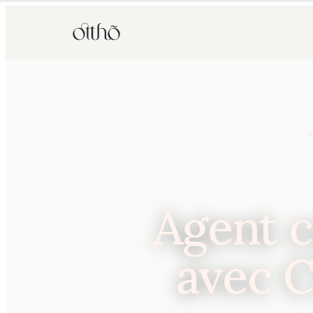
Agent 
avec C