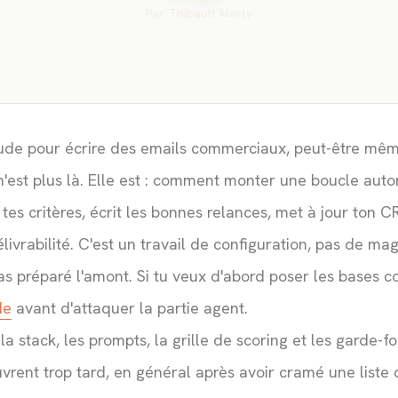
Par
Thibault Marty
aude pour écrire des emails commerciaux, peut-être mê
n'est plus là. Elle est : comment monter une boucle auto
tes critères, écrit les bonnes relances, met à jour ton CR
élivrabilité. C'est un travail de configuration, pas de mag
 as préparé l'amont. Si tu veux d'abord poser les bases c
de
avant d'attaquer la partie agent.
la stack, les prompts, la grille de scoring et les garde-f
vrent trop tard, en général après avoir cramé une liste