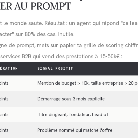
ER AU PROMPT
ut le monde saute. Résultat : un agent qui répond "ce l
acter" sur 80% des cas. Inutile.
gne de prompt, mets sur papier ta grille de scoring chiff
ervices B2B qui vend des prestations à 15-50k€ :
DÉRATION
SIGNAL POSITIF
oints
Mention de budget > 10k, taille entreprise > 20 
oints
Démarrage sous 3 mois explicite
oints
Titre dirigeant, fondateur, head of
oints
Problème nommé qui matche l'offre