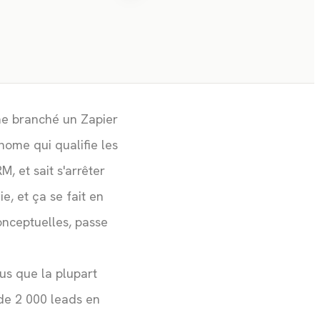
La logique de relance :
05
cadence, contenu, signaux
d'arrêt
Brancher l'agent à votre
06
CRM via MCP
Garde-fous et supervision
07
humaine
me branché un Zapier
Mesurer la performance : les
08
nome qui qualifie les
bons KPI
M, et sait s'arrêter
Quand passer la main au
09
commercial humain
ie, et ça se fait en
Passer à la pratique
10
onceptuelles, passe
ous que la plupart
 de 2 000 leads en