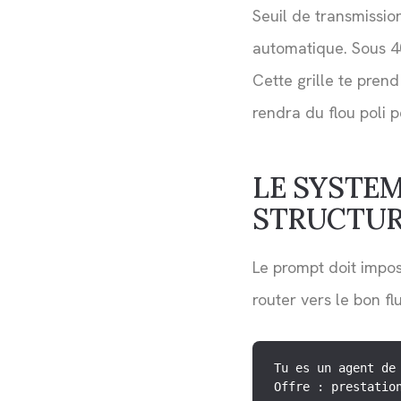
Seuil de transmissio
automatique. Sous 40 
Cette grille te pren
rendra du flou poli 
LE SYSTEM
STRUCTUR
Le prompt doit impos
router vers le bon fl
Tu es un agent de 
Offre : prestation