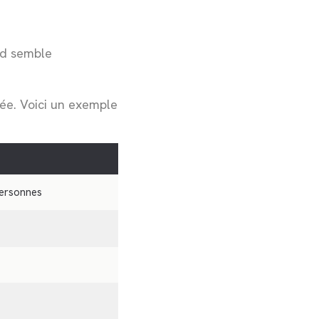
ead semble
rée. Voici un exemple
personnes