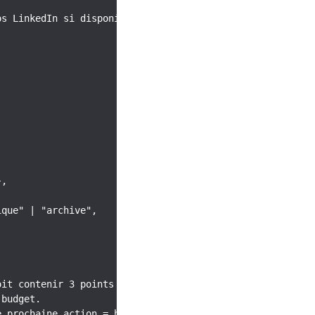
s LinkedIn si disponibles, historique CRM.

,

que" | "archive",

it contenir 3 points d'attention max.

budget.

e prochaine_action = handoff_humain.