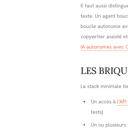
Il faut aussi distin
texte. Un agent boucle
boucle autonome avec
copywriter assisté e
IA autonomes avec 
LES BRIQU
La stack minimale ti
Un accès à
l'API
tests)
Un ou plusieurs