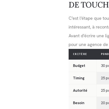
DE TOUCH
C'est l'étape que to
intéressant, à recont
Avant d'écrire une li
pour une agence de s
CRITÈRE
PON
Budget
30 p
Timing
25 p
Autorité
25 p
Besoin
20 p