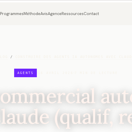
Programmes
Méthode
Avis
Agence
Ressources
Contact
BLOG
/
CONSTRUIRE DES AGENTS IA AUTONOMES AVEC CLAUD
AGENTS
16 AVRIL 2026
7
MIN DE LECTURE
commercial aut
laude (qualif, r