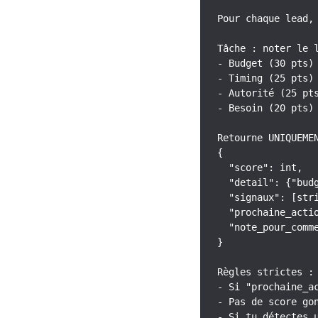
Pour chaque lead,
Tâche : noter le l
- Budget (30 pts)

- Timing (25 pts)

- Autorité (25 pts
- Besoin (20 pts)

Retourne UNIQUEMEN
{

  "score": int,

  "detail": {"bud
  "signaux": [stri
  "prochaine_acti
  "note_pour_comme
}

Règles strictes :

- Si "prochaine_a
- Pas de score go
- Si tu détectes 