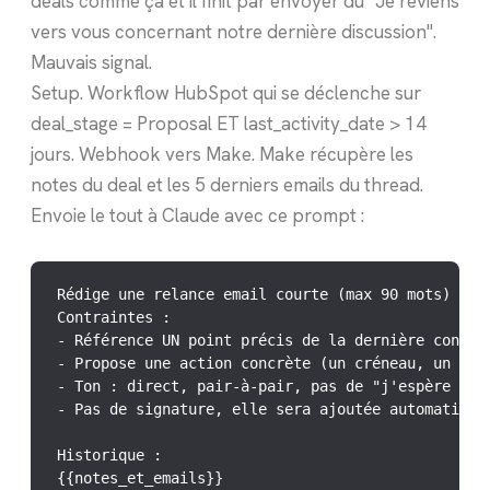
deals comme ça et il finit par envoyer du "Je reviens
vers vous concernant notre dernière discussion".
Mauvais signal.
Setup. Workflow HubSpot qui se déclenche sur
deal_stage = Proposal ET last_activity_date > 14
jours. Webhook vers Make. Make récupère les
notes du deal et les 5 derniers emails du thread.
Envoie le tout à Claude avec ce prompt :
Rédige une relance email courte (max 90 mots) pour
Contraintes :

- Référence UN point précis de la dernière convers
- Propose une action concrète (un créneau, un livr
- Ton : direct, pair-à-pair, pas de "j'espère que 
- Pas de signature, elle sera ajoutée automatiquem
Historique :

{{notes_et_emails}}