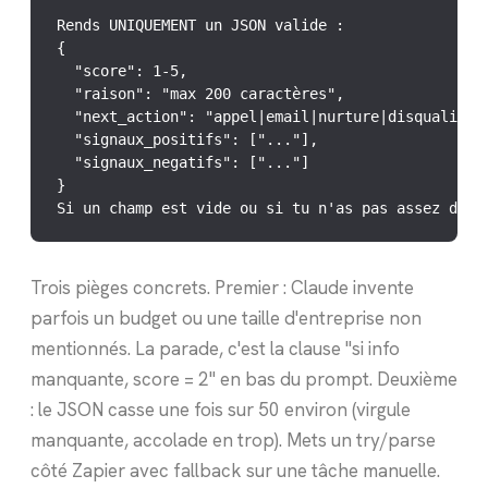
Rends UNIQUEMENT un JSON valide :

{

  "score": 1-5,

  "raison": "max 200 caractères",

  "next_action": "appel|email|nurture|disqualifier
  "signaux_positifs": ["..."],

  "signaux_negatifs": ["..."]

}

Si un champ est vide ou si tu n'as pas assez d'in
Trois pièges concrets. Premier : Claude invente
parfois un budget ou une taille d'entreprise non
mentionnés. La parade, c'est la clause "si info
manquante, score = 2" en bas du prompt. Deuxième
: le JSON casse une fois sur 50 environ (virgule
manquante, accolade en trop). Mets un try/parse
côté Zapier avec fallback sur une tâche manuelle.