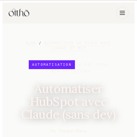
BLOG
/
AUTOMATISER SA STACK AVEC
CLAUDE ET MCP
AUTOMATISATION
10 MAI 2026
7
MIN DE LECTURE
Automatiser
HubSpot avec
Claude (sans dev)
Par
Thibault Marty