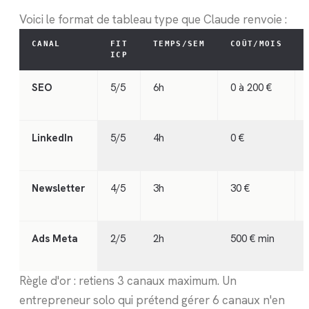
Voici le format de tableau type que Claude renvoie :
CANAL
FIT
TEMPS/SEM
COÛT/MOIS
ICP
SEO
5/5
6h
0 à 200 €
LinkedIn
5/5
4h
0 €
Newsletter
4/5
3h
30 €
Ads Meta
2/5
2h
500 € min
Règle d'or : retiens 3 canaux maximum. Un
entrepreneur solo qui prétend gérer 6 canaux n'en