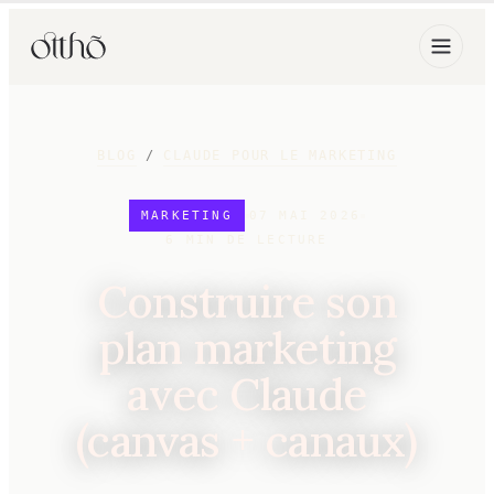
BLOG
/
CLAUDE POUR LE MARKETING
MARKETING
07 MAI 2026
6
MIN DE LECTURE
Construire son
plan marketing
avec Claude
(canvas + canaux)