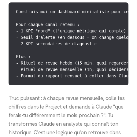
Construis-moi un dashboard minimaliste pour ce pla
Pour chaque canal retenu :

- 1 KPI "nord" (l'unique métrique qui compte)

- Seuil d'alerte (en dessous = on change quelque c
- 2 KPI secondaires de diagnostic

Plus :

- Rituel de revue hebdo (15 min, quoi regarder)

- Rituel de revue mensuelle (1h, quoi décider)

- Format du rapport mensuel à coller dans Claude 
Truc puissant : à chaque revue mensuelle, colle tes
chiffres dans le Project et demande à Claude "que
ferais-tu différemment le mois prochain ?". Tu
transformes Claude en analyste qui connaît ton
historique. C'est une logique qu'on retrouve dans