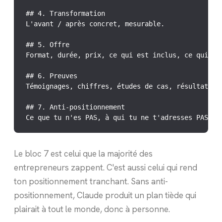
## 4. Transformation

L'avant / après concret, mesurable.

## 5. Offre

Format, durée, prix, ce qui est inclus, ce qui ne 
## 6. Preuves

Témoignages, chiffres, études de cas, résultats cl
## 7. Anti-positionnement

Ce que tu n'es PAS, à qui tu ne t'adresses PAS.
Le bloc 7 est celui que la majorité des
entrepreneurs zappent. C'est aussi celui qui rend
ton positionnement tranchant. Sans anti-
positionnement, Claude produit un plan tiède qui
plairait à tout le monde, donc à personne.