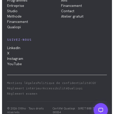
Programmes
Avis
Entreprise
Financement
Studio
Contact
Méthode
Atelier gratuit
Financement
Qualiopi
SUIVEZ-NOUS
LinkedIn
X
Instagram
YouTube
Mentions légales
Politique de confidentialité
CGV
Règlement intérieur
Accessibilité
Qualiopi
Règlement examen
© 2026 Ottho · Tous droits
Certifié Qualiopi · SIRET
888 528 411
réservés
00034