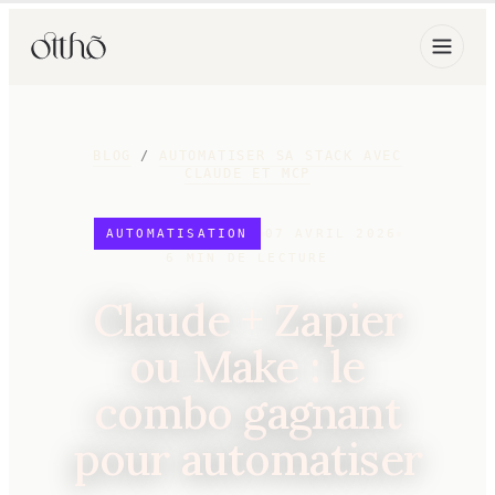
BLOG
/
AUTOMATISER SA STACK AVEC
CLAUDE ET MCP
AUTOMATISATION
07 AVRIL 2026
6
MIN DE LECTURE
Claude + Zapier
ou Make : le
combo gagnant
pour automatiser