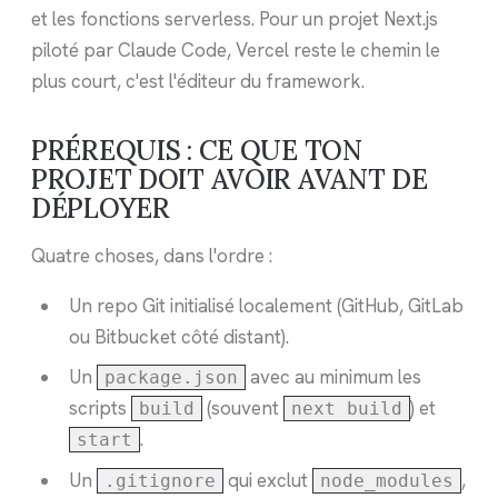
et les fonctions serverless. Pour un projet Next.js
piloté par Claude Code, Vercel reste le chemin le
plus court, c'est l'éditeur du framework.
PRÉREQUIS : CE QUE TON
PROJET DOIT AVOIR AVANT DE
DÉPLOYER
Quatre choses, dans l'ordre :
Un repo Git initialisé localement (GitHub, GitLab
ou Bitbucket côté distant).
Un
avec au minimum les
package.json
scripts
(souvent
) et
build
next build
.
start
Un
qui exclut
,
.gitignore
node_modules