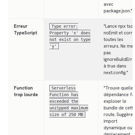
avec
package.json."
Erreur
"Lance npx tsc 
Type error:
TypeScript
noEmit et corri
Property 'x' does
toutes les
not exist on type
erreurs. Ne met
'y'
pas
ignoreBuildErro
à true dans
next.config."
Function
"Trouve quelle
Serverless
trop lourde
dépendance fai
Function has
exploser le
exceeded the
bundle de cett
unzipped maximum
route. Suggère 
size of 250 MB
import
dynamique ou 
déplacement