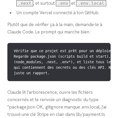
, et surtout
et
.
.next
.env
.env.local
Un compte Vercel connecté à ton GitHub.
Plutôt que de vérifier ça à la main, demande-le à
Claude Code. Le prompt qui marche bien :
Vérifie que ce projet est prêt pour un déploiement
Regarde package.json (scripts build et start), .gi
(node_modules, .next, .env*), et liste tous les fi
qui contiennent des secrets ou des clés API. Ne co
juste un rapport.
Claude lit l'arborescence, ouvre les fichiers
concernés et te renvoie un diagnostic du type
"package.json OK, .gitignore manque .env.local, j'ai
trouvé une clé Stripe en clair dans lib/payment.ts