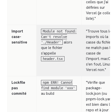
celles que j'ai
définies sur
Vercel (je colle 
liste)."
Import
"Trouve tous le
Module not found:
case-
imports où la
Can't resolve
sensitive
alors
casse du fichier
'./Header'
que le fichier
ne match pas l
s'appelle
casse de
l'import. macO
header.tsx
s'en fout, Linux
Vercel non."
Lockfile
"Vérifie que
npm ERR! Cannot
pas
package-
find module 'xxx'
commité
au build
lock.json (ou
pnpm-lock.yam
est bien dans le
repo et à jour