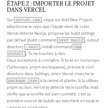
ÉTAPE 2 : IMPORTER LE PROJET
DANS VERCEL
Sur
, clique sur Add New Project,
vercel.com
sélectionne le repo que Claude vient de créer.
Vercel détecte Next.js, propose les build settings
par défaut (build command
, output
next build
directory
, install command
.next
npm
). Tu ne touches à rien.
install
Deux exceptions à connaître. Si tu es en monorepo
(Turborepo, pnpm workspaces), précise le root
directory dans Settings, sinon Vercel cherche le
à la racine et plante. Si tu utilises
package.json
pnpm ou bun, Vercel le détecte via le lockfile, mais
vérifie que le lockfile est bien commité, c'est la
première source de builds qui marchent en local et
cassent en production.