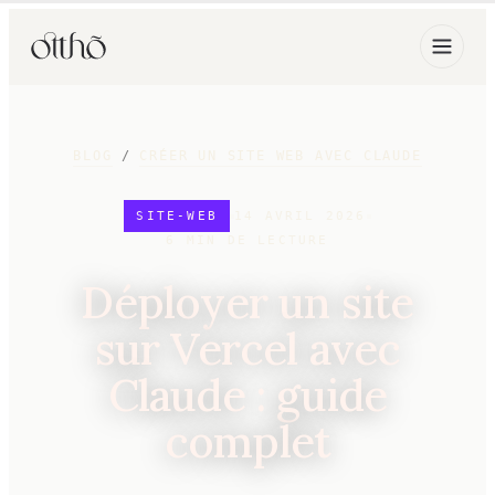
BLOG
/
CRÉER UN SITE WEB AVEC CLAUDE
SITE-WEB
14 AVRIL 2026
6
MIN DE LECTURE
Déployer un site
sur Vercel avec
Claude : guide
complet