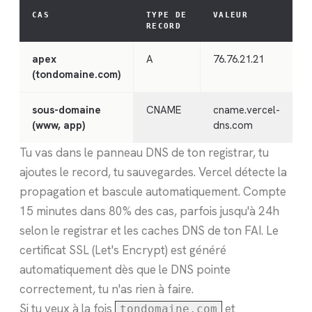
CAS
TYPE DE
VALEUR
RECORD
apex
A
76.76.21.21
(tondomaine.com)
sous-domaine
CNAME
cname.vercel-
(www, app)
dns.com
Tu vas dans le panneau DNS de ton registrar, tu
ajoutes le record, tu sauvegardes. Vercel détecte la
propagation et bascule automatiquement. Compte
15 minutes dans 80% des cas, parfois jusqu'à 24h
selon le registrar et les caches DNS de ton FAI. Le
certificat SSL (Let's Encrypt) est généré
automatiquement dès que le DNS pointe
correctement, tu n'as rien à faire.
Si tu veux à la fois
et
tondomaine.com