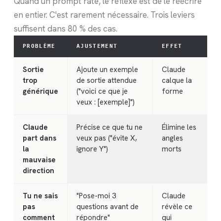
Quand un prompt rate, le réflexe est de le réécrire
en entier. C'est rarement nécessaire. Trois leviers
suffisent dans 80 % des cas.
PROBLÈME
AJUSTEMENT
EFFET
Sortie
Ajoute un exemple
Claude
trop
de sortie attendue
calque la
générique
("voici ce que je
forme
veux : [exemple]")
Claude
Précise ce que tu ne
Élimine les
part dans
veux pas ("évite X,
angles
la
ignore Y")
morts
mauvaise
direction
Tu ne sais
"Pose-moi 3
Claude
pas
questions avant de
révèle ce
comment
répondre"
qui