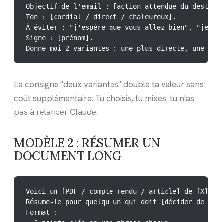
Objectif de l'email : [action attendue du destinat
Ton : [cordial / direct / chaleureux].

À éviter : "j'espère que vous allez bien", "je me 
Signe : [prénom].

Donne-moi 2 variantes : une plus directe, une plu
La consigne "deux variantes" double ta valeur sans
coût supplémentaire. Tu choisis, tu mixes, tu n'as
pas à relancer Claude.
MODÈLE 2 : RÉSUMER UN
DOCUMENT LONG
Voici un [PDF / compte-rendu / article] de [X] pag
Résume-le pour quelqu'un qui doit [décider de / ag
Format :
