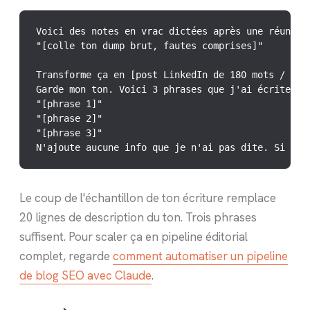
Voici des notes en vrac dictées après une réunion 
"[colle ton dump brut, fautes comprises]"

Transforme ça en [post LinkedIn de 180 mots / page
Garde mon ton. Voici 3 phrases que j'ai écrites ré
"[phrase 1]"

"[phrase 2]"

"[phrase 3]"

N'ajoute aucune info que je n'ai pas dite. Si une
Le coup de l'échantillon de ton écriture remplace
20 lignes de description du ton. Trois phrases
suffisent. Pour scaler ça en pipeline éditorial
complet, regarde
comment automatiser un pipeline
de blog SEO avec Claude
.