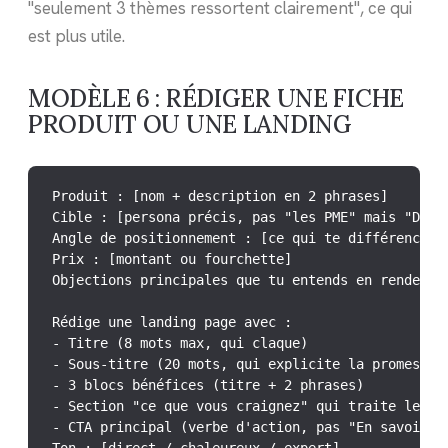
"seulement 3 thèmes ressortent clairement", ce qui
est plus utile.
MODÈLE 6 : RÉDIGER UNE FICHE
PRODUIT OU UNE LANDING
Produit : [nom + description en 2 phrases]

Cible : [persona précis, pas "les PME" mais "DAF d
Angle de positionnement : [ce qui te différencie 
Prix : [montant ou fourchette]

Objections principales que tu entends en rendez-vo
Rédige une landing page avec :

- Titre (8 mots max, qui claque)

- Sous-titre (20 mots, qui explicite la promesse)

- 3 blocs bénéfices (titre + 2 phrases)

- Section "ce que vous craignez" qui traite les 3 
- CTA principal (verbe d'action, pas "En savoir pl
Ton : [direct / chaleureux / expert].