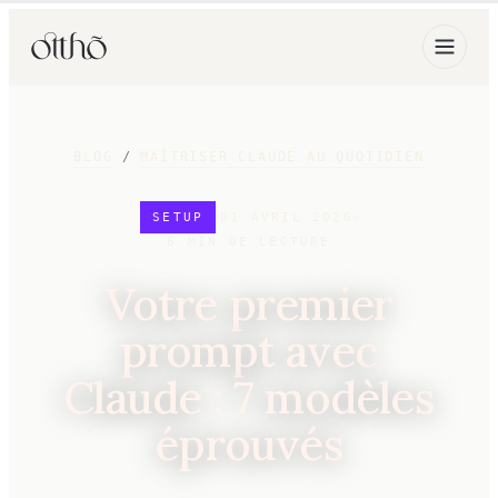
BLOG
/
MAÎTRISER CLAUDE AU QUOTIDIEN
SETUP
01 AVRIL 2026
6
MIN DE LECTURE
Votre premier
prompt avec
Claude : 7 modèles
éprouvés