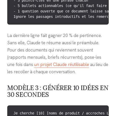
- 3 points-clés en une phrase chacun

- 5 bullets actionnables (ce qu'il faut faire conc
- 1 question ouverte que ce document laisse sans r
Ignore les passages introductifs et les remerciem
La dernière ligne fait gagner 20 % de pertinence.
Sans elle, Claude te résume aussi le préambule.
Pour des documents qui reviennent souvent
(rapports mensuels, briefs récurrents), pose-les
une fois dans
un projet Claude réutilisable
au lieu de
les recoller à chaque conversation.
MODÈLE 3 : GÉNÉRER 10 IDÉES EN
30 SECONDES
Je cherche [10] [noms de produit / accroches Link