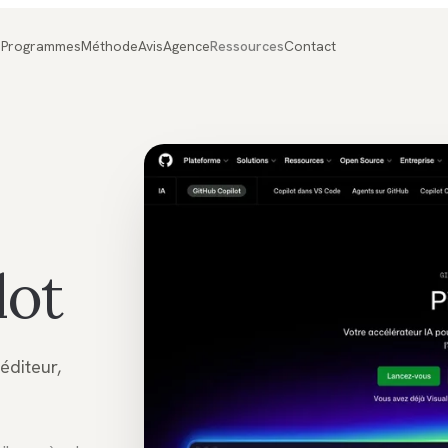
Programmes
Méthode
Avis
Agence
Ressources
Contact
lot
éditeur,