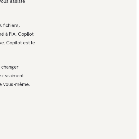
vous assiste
 fichiers,
pé à l'IA, Copilot
ve. Copilot est le
s changer
z vraiment
rire vous-même.