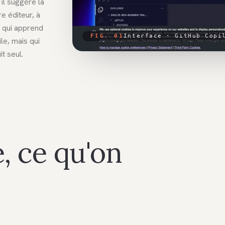
 il suggère la
e éditeur, à
r qui apprend
FIG. 01
Interface ·
GitHub Copi
le, mais qui
t seul.
, ce qu'on