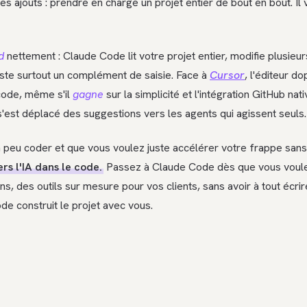
s ajouts : prendre en charge un projet entier de bout en bout. Il 
d
nettement : Claude Code lit votre projet entier, modifie plusieurs
este surtout un complément de saisie. Face à
Cursor
, l'éditeur do
code, même s'il
gagne
sur la simplicité et l'intégration GitHub nati
s'est déplacé des suggestions vers les agents qui agissent seuls.
n peu coder et que vous voulez juste accélérer votre frappe san
rs l'IA dans le code.
Passez à Claude Code dès que vous voule
ons, des outils sur mesure pour vos clients, sans avoir à tout éc
de construit le projet avec vous.