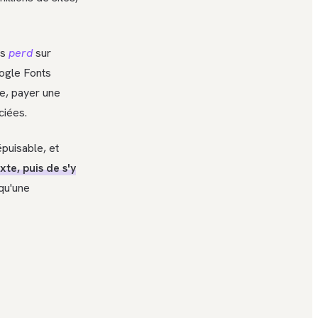
ts
perd
sur
oogle Fonts
te, payer une
ciées.
puisable, et
xte, puis de s'y
qu'une