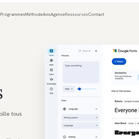
Programmes
Méthode
Avis
Agence
Ressources
Contact
s
ille tous