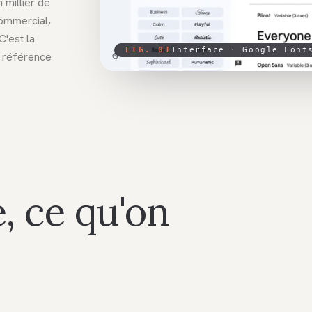
 millier de
commercial,
C'est la
FIG. 01
Interface ·
Google Font
a référence
, ce qu'on