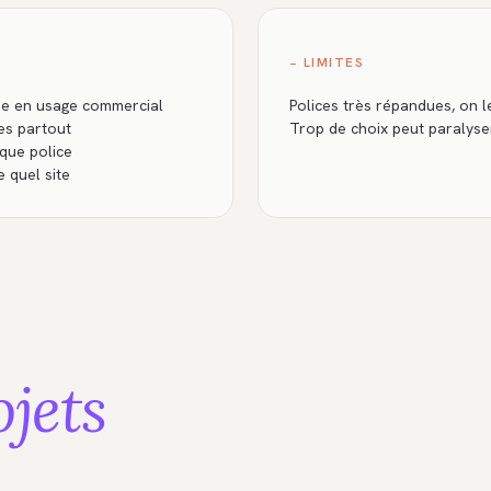
− LIMITES
ême en usage commercial
Polices très répandues, on l
les partout
Trop de choix peut paralys
que police
 quel site
ojets