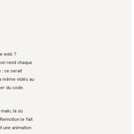
ge web ?
tion rend chaque
: ce serait
 la même vidéo au
ler du code.
a main, là où
 Remotion le fait
t une animation