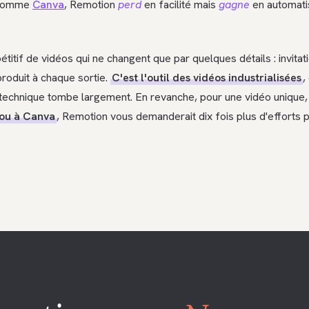
e comme
Canva
, Remotion
perd
en facilité mais
gagne
en automatis
itif de vidéos qui ne changent que par quelques détails : invitat
roduit à chaque sortie.
C'est l'outil des vidéos industrialisées
,
e technique tombe largement. En revanche, pour une vidéo unique, 
 ou à Canva
, Remotion vous demanderait dix fois plus d'efforts p