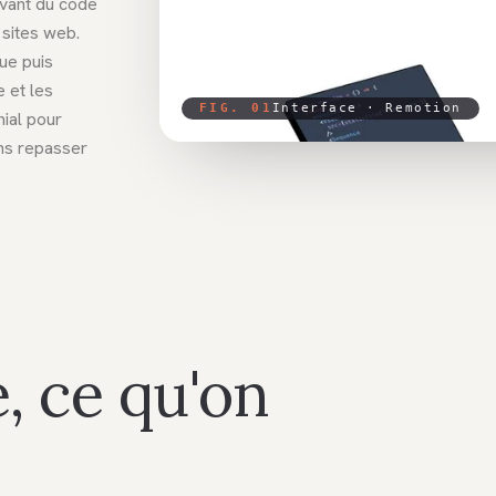
ivant du code
 sites web.
ue puis
 et les
FIG. 01
Interface ·
Remotion
nial pour
ns repasser
, ce qu'on