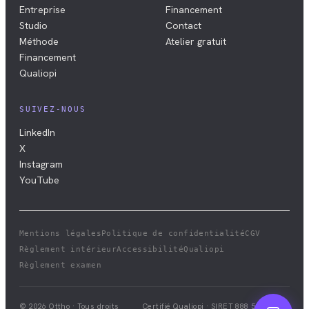
Entreprise
Financement
Studio
Contact
Méthode
Atelier gratuit
Financement
Qualiopi
SUIVEZ-NOUS
LinkedIn
X
Instagram
YouTube
Mentions légales
Politique de confidentialité
CGV
Règlement intérieur
Accessibilité
Qualiopi
Règlement examen
© 2026 Ottho · Tous droits
Certifié Qualiopi · SIRET
888 528 411