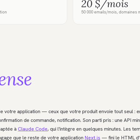
20 $/mois
tion
50 000 emails/mois, domaines m
ense
e votre application — ceux que votre produit envoie tout seul : e
onfirmation de commande, notification. Son parti pris : une API m
daptée à
Claude Code
, qui l'intègre en quelques minutes. Les te
ngage que le reste de votre application
Next.js
— fini le HTML d'e