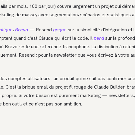
ails par mois, 100 par jour) couvre largement un projet qui déma
arketing de masse, avec segmentation, scénarios et statistiques 
ailgun
,
Brevo
— Resend
gagne
sur la simplicité d'intégration et
tent quand c'est Claude qui écrit le code. Il
perd
sur la profon
 où Brevo reste une référence francophone. La distinction à retenir
quement, Resend ; pour la newsletter que vous écrivez à votre aud
s comptes utilisateurs : un produit qui ne sait pas confirmer une 
ble. C'est la brique email du projet fil rouge de Claude Builder, b
é propre. Si votre besoin est purement marketing — newsletter
bon outil, et ce n'est pas son ambition.