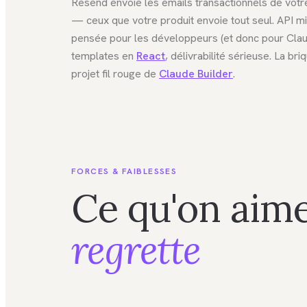
Resend envoie les emails transactionnels de votre
— ceux que votre produit envoie tout seul. API mi
pensée pour les développeurs (et donc pour Clau
templates en
React
, délivrabilité sérieuse. La br
projet fil rouge de
Claude Builder
.
FORCES & FAIBLESSES
Ce qu'on aime
regrette