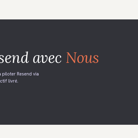
send
avec
Nous
 piloter Resend via
tif livré.