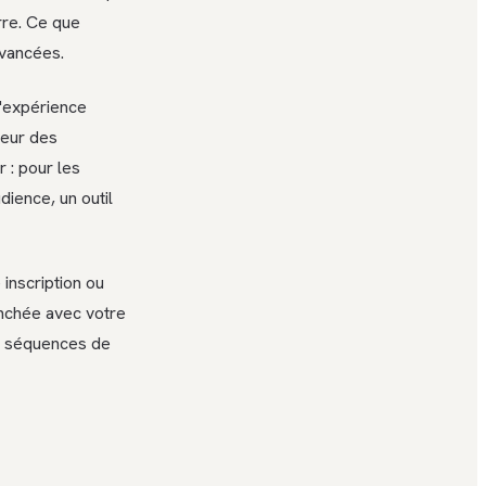
rre. Ce que
avancées.
 l'expérience
deur des
 : pour les
ience, un outil
inscription ou
ranchée avec votre
s, séquences de