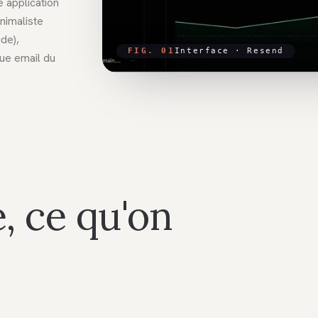
 application
nimaliste
de),
FIG. 01
Interface ·
Resend
ique email du
, ce qu'on