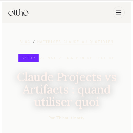
BLOG
/
MAÎTRISER CLAUDE AU QUOTIDIEN
SETUP
24 MAI 2026
6
MIN DE LECTURE
Claude Projects vs
Artifacts : quand
utiliser quoi
Par
Thibault Marty