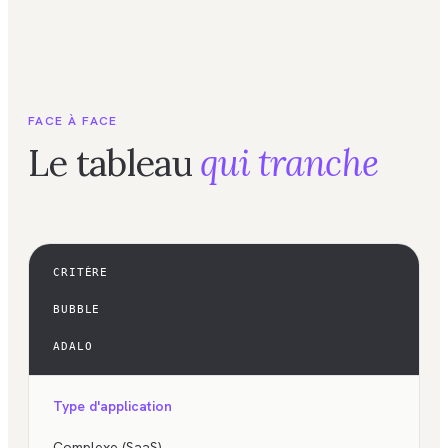
FACE À FACE
Le tableau
qui tranche
CRITÈRE
BUBBLE
ADALO
Type d'application
Complexe (SaaS)