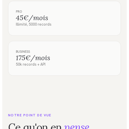
PRO
45€/mois
Illimité, 5000 records
BUSINESS
175€/mois
50k records + API
NOTRE POINT DE VUE
Ce qu'on en
pense