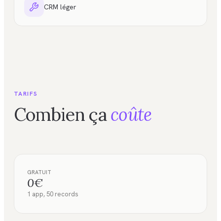
CRM léger
TARIFS
Combien ça
coûte
GRATUIT
0€
1 app, 50 records