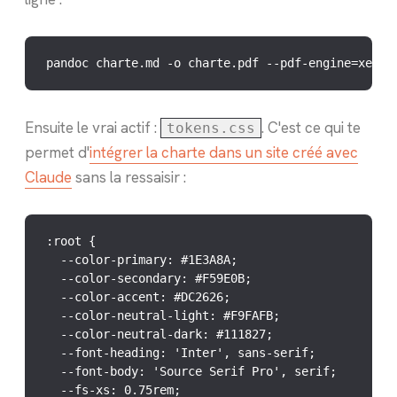
pandoc charte.md -o charte.pdf --pdf-engine=xelat
Ensuite le vrai actif :
. C'est ce qui te
tokens.css
permet d'
intégrer la charte dans un site créé avec
Claude
sans la ressaisir :
:root {

  --color-primary: #1E3A8A;

  --color-secondary: #F59E0B;

  --color-accent: #DC2626;

  --color-neutral-light: #F9FAFB;

  --color-neutral-dark: #111827;

  --font-heading: 'Inter', sans-serif;

  --font-body: 'Source Serif Pro', serif;

  --fs-xs: 0.75rem;
