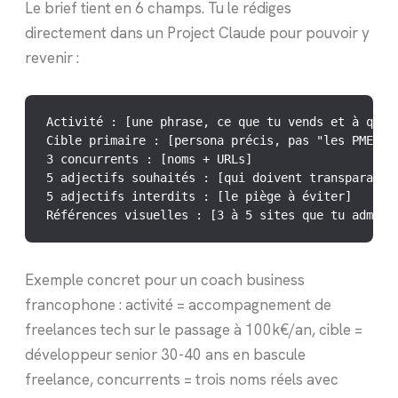
Le brief tient en 6 champs. Tu le rédiges
directement dans un Project Claude pour pouvoir y
revenir :
Activité : [une phrase, ce que tu vends et à qui]

Cible primaire : [persona précis, pas "les PME"]

3 concurrents : [noms + URLs]

5 adjectifs souhaités : [qui doivent transparaître
5 adjectifs interdits : [le piège à éviter]

Références visuelles : [3 à 5 sites que tu admire
Exemple concret pour un coach business
francophone : activité = accompagnement de
freelances tech sur le passage à 100k€/an, cible =
développeur senior 30-40 ans en bascule
freelance, concurrents = trois noms réels avec