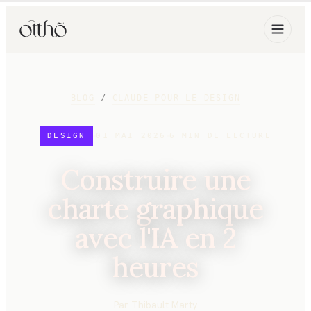
BLOG
/
CLAUDE POUR LE DESIGN
DESIGN
01 MAI 2026
6
MIN DE LECTURE
Construire une
charte graphique
avec l'IA en 2
heures
Par
Thibault Marty