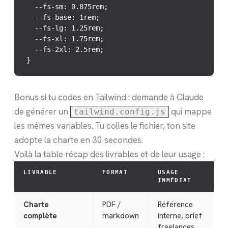
  --fs-sm: 0.875rem;

  --fs-base: 1rem;

  --fs-lg: 1.25rem;

  --fs-xl: 1.75rem;

  --fs-2xl: 2.5rem;

}
Bonus si tu codes en Tailwind : demande à Claude
de générer un
qui mappe
tailwind.config.js
les mêmes variables. Tu colles le fichier, ton site
adopte la charte en 30 secondes.
Voilà la table récap des livrables et de leur usage :
LIVRABLE
FORMAT
USAGE
IMMÉDIAT
Charte
PDF /
Référence
complète
markdown
interne, brief
freelances