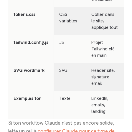
tokens.css
CSS
Coller dans
variables
le site,
applique tout
tailwind.config.js
JS
Projet
Tailwind clé
en main
SVG wordmark
SVG
Header site,
signature
email
Exemples ton
Texte
LinkedIn,
emails,
landing
Si ton workflow Claude n'est pas encore solide,
jette un œil à
configurer Claude pour ce type de