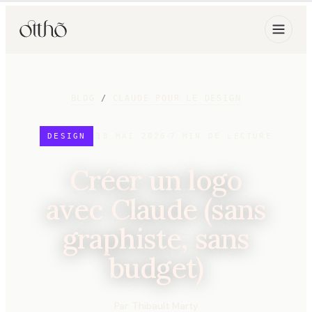
BLOG
/
CLAUDE POUR LE DESIGN
DESIGN
18 MAI 2026
7
MIN DE LECTURE
Créer un logo
avec Claude (sans
graphiste, sans
budget)
Par
Thibault Marty