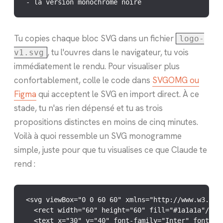
- la version monochrome noire
Tu copies chaque bloc SVG dans un fichier
logo-
, tu l'ouvres dans le navigateur, tu vois
v1.svg
immédiatement le rendu. Pour visualiser plus
confortablement, colle le code dans
SVGOMG ou
Figma
qui acceptent le SVG en import direct. À ce
stade, tu n'as rien dépensé et tu as trois
propositions distinctes en moins de cinq minutes.
Voilà à quoi ressemble un SVG monogramme
simple, juste pour que tu visualises ce que Claude te
rend :
<svg viewBox="0 0 60 60" xmlns="http://www.w3.org/
  <rect width="60" height="60" fill="#1a1a1a"/>

  <text x="30" y="40" font-family="Inter" font-wei