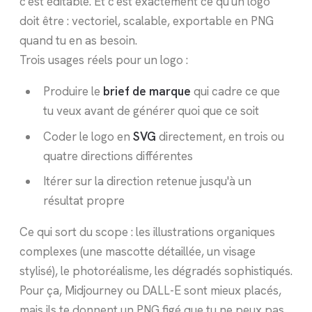
c'est éditable. Et c'est exactement ce qu'un logo
doit être : vectoriel, scalable, exportable en PNG
quand tu en as besoin.
Trois usages réels pour un logo :
Produire le
brief de marque
qui cadre ce que
tu veux avant de générer quoi que ce soit
Coder le logo en
SVG
directement, en trois ou
quatre directions différentes
Itérer sur la direction retenue jusqu'à un
résultat propre
Ce qui sort du scope : les illustrations organiques
complexes (une mascotte détaillée, un visage
stylisé), le photoréalisme, les dégradés sophistiqués.
Pour ça, Midjourney ou DALL-E sont mieux placés,
mais ils te donnent un PNG figé que tu ne peux pas