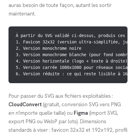
auras besoin de toute façon, autant les sortir
maintenant.
À partir du SVG validé ci-dessus, produis ces 6 va
1. Favicon 32x32 (version ultra-simplifiée, juste 
2. Version monochrome noire

3. Version monochrome blanche (pour fond sombre)

4. Version horizontale (logo + texte à droite)

5. Version carrée 1080x1080 pour réseaux sociaux

6. Version réduite : ce qui reste lisible à 16px 
Pour passer du SVG aux fichiers exploitables :
CloudConvert
(gratuit, conversion SVG vers PNG
en n'importe quelle taille) ou
Figma
(import SVG,
export PNG ou WebP par lots). Dimensions
standards à viser : favicon 32x32 et 192x192, profil