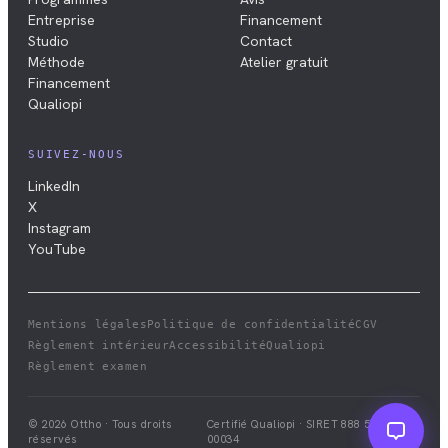
Entreprise
Financement
Studio
Contact
Méthode
Atelier gratuit
Financement
Qualiopi
SUIVEZ-NOUS
LinkedIn
X
Instagram
YouTube
Mentions légales
Politique de confidentialité
CGV
Règlement intérieur
Accessibilité
Qualiopi
Règlement examen
© 2026 Ottho · Tous droits
Certifié Qualiopi · SIRET
888 528 411
réservés
00034