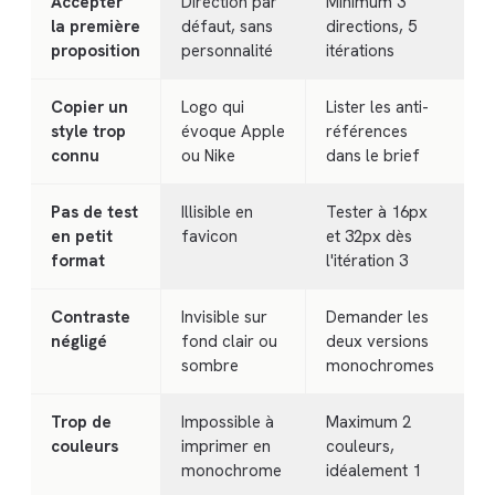
Accepter
Direction par
Minimum 3
la première
défaut, sans
directions, 5
proposition
personnalité
itérations
Copier un
Logo qui
Lister les anti-
style trop
évoque Apple
références
connu
ou Nike
dans le brief
Pas de test
Illisible en
Tester à 16px
en petit
favicon
et 32px dès
format
l'itération 3
Contraste
Invisible sur
Demander les
négligé
fond clair ou
deux versions
sombre
monochromes
Trop de
Impossible à
Maximum 2
couleurs
imprimer en
couleurs,
monochrome
idéalement 1