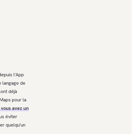
depuis l'App
le langage de
sont déjà
 Maps pour la
 vous avez un
us éviter
yer quelqu'un