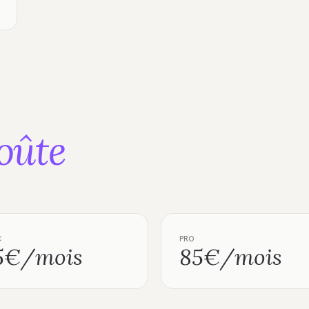
oûte
C
PRO
5€/mois
85€/mois