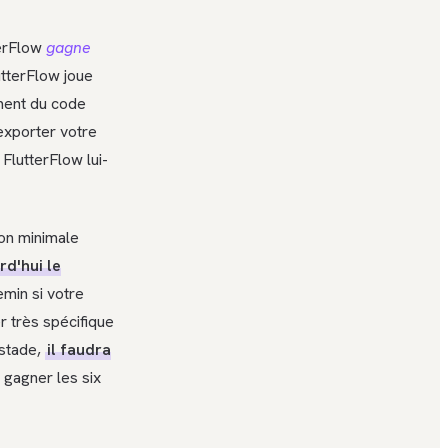
terFlow
gagne
utterFlow joue
ment du code
exporter votre
 FlutterFlow lui-
ion minimale
rd'hui le
min si votre
er très spécifique
 stade,
il faudra
 gagner les six