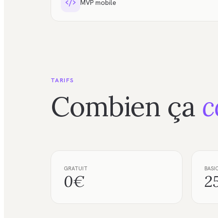
MVP mobile
TARIFS
Combien ça
c
GRATUIT
BASI
0€
2