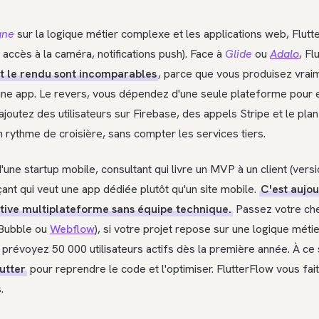
gne
sur la logique métier complexe et les applications web, Flut
é, accès à la caméra, notifications push). Face à
Glide
ou
Adalo
, Fl
t le rendu sont incomparables
, parce que vous produisez vrai
ne app. Le revers, vous dépendez d'une seule plateforme pour 
ajoutez des utilisateurs sur Firebase, des appels Stripe et le plan
ythme de croisière, sans compter les services tiers.
une startup mobile, consultant qui livre un MVP à un client (vers
çant qui veut une app dédiée plutôt qu'un site mobile.
C'est aujou
tive multiplateforme sans équipe technique.
Passez votre che
 Bubble ou
Webflow
), si votre projet repose sur une logique méti
 prévoyez 50 000 utilisateurs actifs dès la première année. À ce
utter
pour reprendre le code et l'optimiser. FlutterFlow vous fait
.