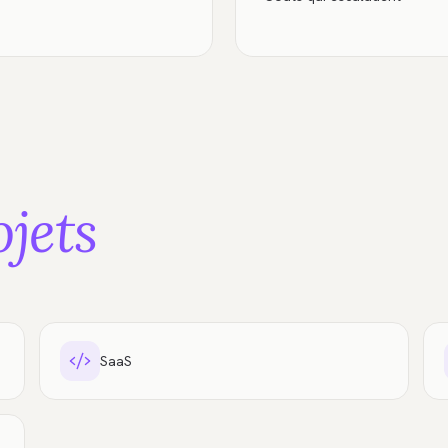
ojets
SaaS