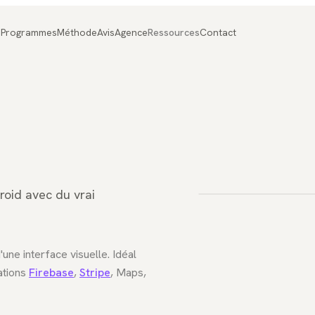
Programmes
Méthode
Avis
Agence
Ressources
Contact
FIG. 01
Applica
roid avec du vrai
'une interface visuelle. Idéal
ations
Firebase
,
Stripe
, Maps,