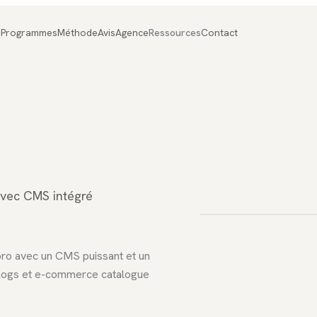
Programmes
Méthode
Avis
Agence
Ressources
Contact
FIG. 01
Sites w
avec CMS intégré
pro avec un CMS puissant et un
, blogs et e-commerce catalogue