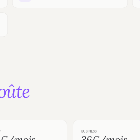
oûte
C
BUSINESS
8€/mois
36€/mois