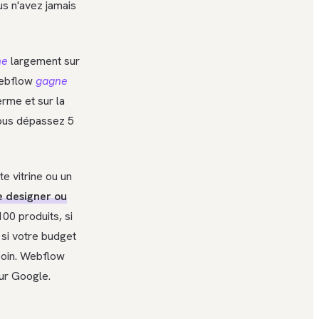
us n'avez jamais
ne
largement sur
ebflow
gagne
erme et sur la
ous dépassez 5
e vitrine ou un
de designer ou
00 produits, si
si votre budget
soin. Webflow
sur Google.