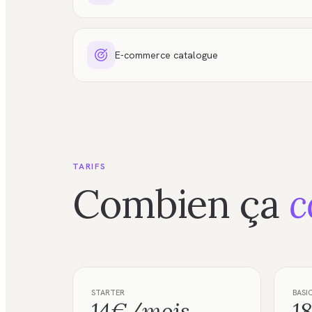
E-commerce catalogue
TARIFS
Combien ça
c
STARTER
BASI
14€/mois
1