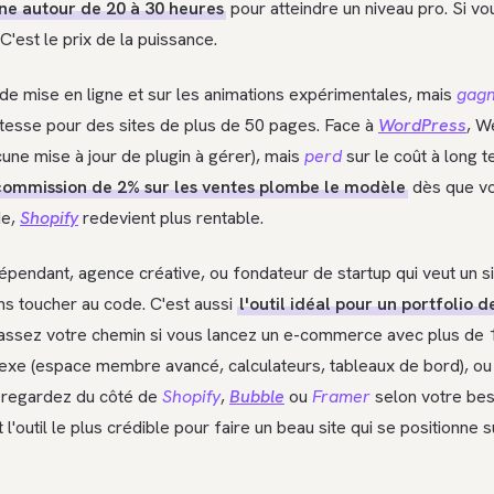
ne autour de 20 à 30 heures
pour atteindre un niveau pro. Si vo
'est le prix de la puissance.
é de mise en ligne et sur les animations expérimentales, mais
gag
stesse pour des sites de plus de 50 pages. Face à
WordPress
, W
cune mise à jour de plugin à gérer), mais
perd
sur le coût à long t
commission de 2% sur les ventes plombe le modèle
dès que v
de,
Shopify
redevient plus rentable.
endant, agence créative, ou fondateur de startup qui veut un sit
ns toucher au code. C'est aussi
l'outil idéal pour un portfolio 
Passez votre chemin si vous lancez un e-commerce avec plus de 1
exe (espace membre avancé, calculateurs, tableaux de bord), ou 
, regardez du côté de
Shopify
,
Bubble
ou
Framer
selon votre be
t l'outil le plus crédible pour faire un beau site qui se positionne 